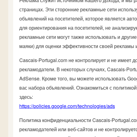
Реклама служит источником нашего дохода, и мы 
страницах. Эти сторонние рекламные сети исполь
объявлений на посетителей, которое является ав
для ориентирования на посетителей, не анализиру
рекламные сети могут также использовать и другие т
маяки) для оценки эффективности своей рекламы и
Cascais-Portugal.com не контролирует и не имеет д
рекламодатели. В некоторых случаях, Cascais-Por
AdSense. Кроме того, вы можете использовать Goo
вас набора объявлений. Ознакомиться с политико
здесь:
https://policies.google.com/technologies/ads
Политика конфиденциальности Cascais-Portugal.co
рекламодателей или веб-сайтов и не контролируетс