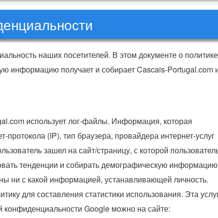
денциальности
иальность наших посетителей. В этом документе о политике
ю информацию получает и собирает Cascais-Portugal.com 
gal.com использует лог-файлы. Информация, которая
т-протокола (IP), тип браузера, провайдера интернет-услуг
пользователь зашел на сайт/страницу, с которой пользовател
ровать тенденции и собирать демографическую информацию
аны ни с какой информацией, устанавливающей личность.
литику для составления статистики использования. Эта услу
й конфиденциальности Google можно на сайте: