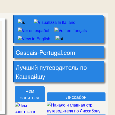
-
Cascais-Portugal.com
Лучший путеводитель по
Кашкайшу
Чем
Лиссабон
заняться