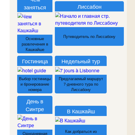
Лиссабон
заняться
Путеводитель по Лиссабону
Основные
развлечения в
Кашкайше
Гостиница
Недельный тур
Выбор гостиницы
Предлагаемый маршрут
и бронирование
7-дневного тура по
номера
Лиссабону
День в
Синтре
В Кашкайш
Как добраться из
Однодневная