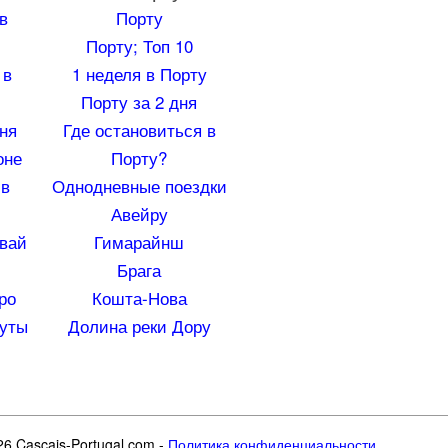
в
Порту
Порту; Топ 10
 в
1 неделя в Порту
Порту за 2 дня
ня
Где остановиться в
оне
Порту?
 в
Однодневные поездки
Авейру
вай
Гимарайнш
Брага
ро
Кошта-Нова
уты
Долина реки Дору
6 Cascais-Portugal.com -
Политика конфиденциальности