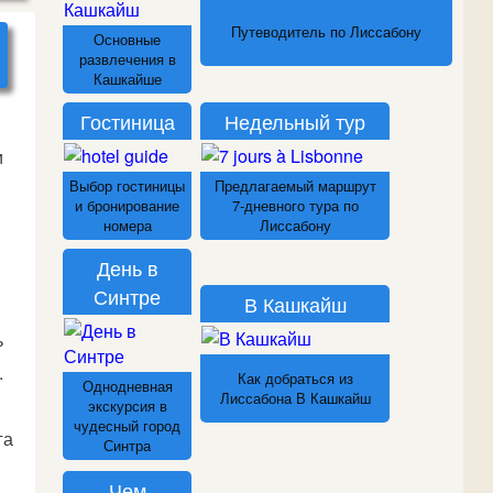
Путеводитель по Лиссабону
Основные
развлечения в
Кашкайше
Гостиница
Недельный тур
и
Выбор гостиницы
Предлагаемый маршрут
и бронирование
7-дневного тура по
номера
Лиссабону
День в
Синтре
В Кашкайш
ь
.
Как добраться из
Однодневная
Лиссабона В Кашкайш
экскурсия в
чудесный город
га
Синтра
Чем