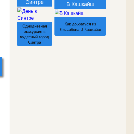
Синтре
и
В Кашкайш
Как добраться из
Однодневная
Лиссабона В Кашкайш
экскурсия в
чудесный город
Синтра