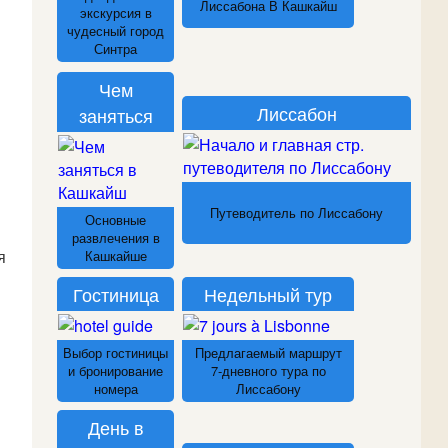
Лиссабона В Кашкайш
экскурсия в
чудесный город
Синтра
Чем
Лиссабон
заняться
Путеводитель по Лиссабону
Основные
развлечения в
я
Кашкайше
Гостиница
Недельный тур
Выбор гостиницы
Предлагаемый маршрут
и бронирование
7-дневного тура по
номера
Лиссабону
День в