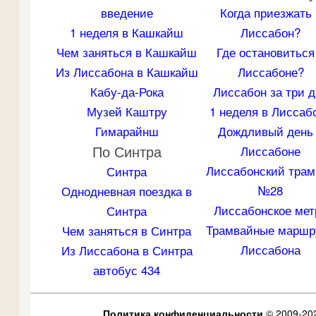
введение
Когда приезжать 
1 неделя в Кашкайш
Лиссабон?
Чем заняться в Кашкайш
Где остановиться
Из Лиссабона в Кашкайш
Лиссабоне?
Кабу-да-Рока
Лиссабон за три д
Музей Каштру
1 неделя в Лиссаб
Гимарайнш
Дождливый день
По Синтра
Лиссабоне
Лиссабонский трам
Синтра
№28
Однодневная поездка в
Лиссабонское мет
Синтра
Трамвайные маршр
Чем заняться в Синтра
Лиссабона
Из Лиссабона в Синтра
автобус 434
Политика конфиденциальности
© 2009-202