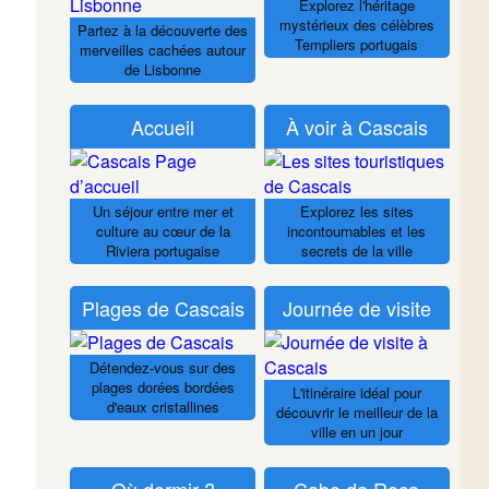
Explorez l'héritage
mystérieux des célèbres
Partez à la découverte des
Templiers portugais
merveilles cachées autour
de Lisbonne
Accueil
À voir à Cascais
Un séjour entre mer et
Explorez les sites
culture au cœur de la
incontournables et les
Riviera portugaise
secrets de la ville
Plages de Cascais
Journée de visite
Détendez-vous sur des
plages dorées bordées
L'itinéraire idéal pour
d'eaux cristallines
découvrir le meilleur de la
ville en un jour
Où dormir ?
Cabo da Roca