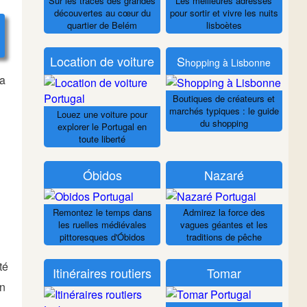
Sur les traces des grandes
Les meilleures adresses
découvertes au cœur du
pour sortir et vivre les nuits
quartier de Belém
lisboètes
Location de voiture
S
hopping à Lisbonne
la
Boutiques de créateurs et
marchés typiques : le guide
Louez une voiture pour
du shopping
explorer le Portugal en
toute liberté
Óbidos
Nazaré
Remontez le temps dans
Admirez la force des
les ruelles médiévales
vagues géantes et les
pittoresques d'Óbidos
traditions de pêche
té
Itinéraires routiers
Tomar
en