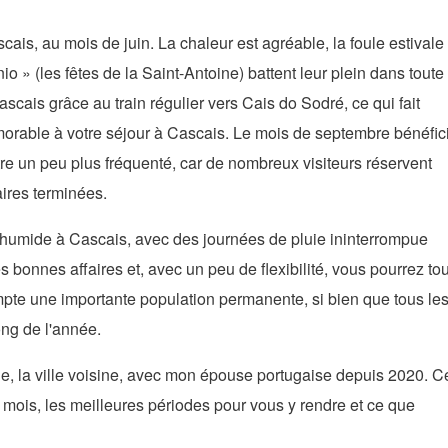
is, au mois de juin. La chaleur est agréable, la foule estivale
o » (les fêtes de la Saint-Antoine) battent leur plein dans toute
scais grâce au train régulier vers Cais do Sodré, ce qui fait
rable à votre séjour à Cascais. Le mois de septembre bénéfic
re un peu plus fréquenté, car de nombreux visiteurs réservent
ires terminées.
rès humide à Cascais, avec des journées de pluie ininterrompue
très bonnes affaires et, avec un peu de flexibilité, vous pourrez tou
te une importante population permanente, si bien que tous le
ong de l'année.
e, la ville voisine, avec mon épouse portugaise depuis 2020. C
 mois, les meilleures périodes pour vous y rendre et ce que