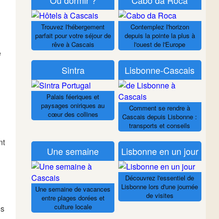
Trouvez l'hébergement
Contemplez l'horizon
parfait pour votre séjour de
depuis la pointe la plus à
rêve à Cascais
l'ouest de l'Europe
e
Sintra
Lisbonne-Cascais
Palais féeriques et
paysages oniriques au
Comment se rendre à
cœur des collines
Cascais depuis Lisbonne :
transports et conseils
nt
Une semaine
Lisbonne en un jour
Découvrez l'essentiel de
Lisbonne lors d'une journée
Une semaine de vacances
de visites
entre plages dorées et
culture locale
es