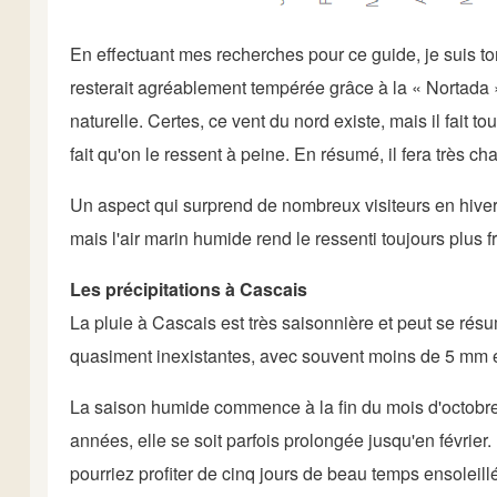
En effectuant mes recherches pour ce guide, je suis to
resterait agréablement tempérée grâce à la « Nortada », 
naturelle. Certes, ce vent du nord existe, mais il fait t
fait qu'on le ressent à peine. En résumé, il fera très ch
Un aspect qui surprend de nombreux visiteurs en hiver
mais l'air marin humide rend le ressenti toujours plus fr
Les précipitations à Cascais
La pluie à Cascais est très saisonnière et peut se résume
quasiment inexistantes, avec souvent moins de 5 mm e
La saison humide commence à la fin du mois d'octobr
années, elle se soit parfois prolongée jusqu'en février
pourriez profiter de cinq jours de beau temps ensoleil