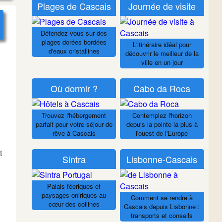
Plages de Cascais
Journée de visite
Détendez-vous sur des
plages dorées bordées
L'itinéraire idéal pour
d'eaux cristallines
découvrir le meilleur de la
ville en un jour
Où dormir ?
Cabo da Roca
Trouvez l'hébergement
Contemplez l'horizon
parfait pour votre séjour de
depuis la pointe la plus à
rêve à Cascais
l'ouest de l'Europe
t
Sintra
Lisbonne-Cascais
Palais féeriques et
paysages oniriques au
Comment se rendre à
cœur des collines
Cascais depuis Lisbonne :
transports et conseils