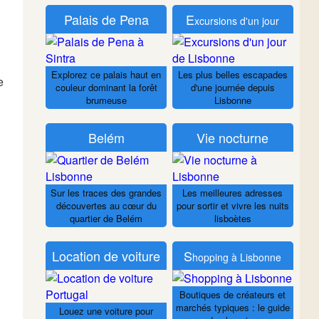
Palais de Pena
E
xcursions d'un jour
Explorez ce palais haut en
Les plus belles escapades
e
couleur dominant la forêt
d'une journée depuis
brumeuse
Lisbonne
Belém
Vie nocturne
Sur les traces des grandes
Les meilleures adresses
découvertes au cœur du
pour sortir et vivre les nuits
quartier de Belém
lisboètes
Location de voiture
S
hopping à Lisbonne
Boutiques de créateurs et
marchés typiques : le guide
Louez une voiture pour