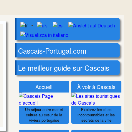
-
Cascais-Portugal.com
Le meilleur guide sur Cascais
Accueil
À voir à Cascais
Un séjour entre mer et
Explorez les sites
culture au cœur de la
incontournables et les
Riviera portugaise
secrets de la ville