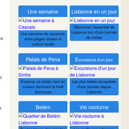
Une semaine
Lisbonne en un jour
Découvrez l'essentiel de
Lisbonne lors d'une journée
Une semaine de vacances
de visites
ie
entre plages dorées et
culture locale
Palais de Pena
E
xcursions d'un jour
t
Explorez ce palais haut en
Les plus belles escapades
s
couleur dominant la forêt
d'une journée depuis
brumeuse
Lisbonne
Belém
Vie nocturne
e