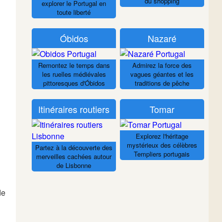
du shopping
explorer le Portugal en
toute liberté
Óbidos
Nazaré
Remontez le temps dans
Admirez la force des
les ruelles médiévales
vagues géantes et les
pittoresques d'Óbidos
traditions de pêche
Itinéraires routiers
Tomar
Explorez l'héritage
mystérieux des célèbres
Partez à la découverte des
Templiers portugais
merveilles cachées autour
de Lisbonne
de