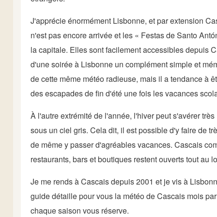
J'apprécie énormément Lisbonne, et par extension Casca
n'est pas encore arrivée et les « Festas de Santo Antóni
la capitale. Elles sont facilement accessibles depuis Ca
d'une soirée à Lisbonne un complément simple et mémo
de cette même météo radieuse, mais il a tendance à êt
des escapades de fin d'été une fois les vacances scola
À l'autre extrémité de l'année, l'hiver peut s'avérer t
sous un ciel gris. Cela dit, il est possible d'y faire de 
de même y passer d'agréables vacances. Cascais comp
restaurants, bars et boutiques restent ouverts tout au l
Je me rends à Cascais depuis 2001 et je vis à Lisbonn
guide détaille pour vous la météo de Cascais mois par
chaque saison vous réserve.