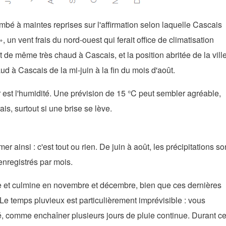
mbé à maintes reprises sur l'affirmation selon laquelle Cascais
un vent frais du nord-ouest qui ferait office de climatisation
out de même très chaud à Cascais, et la position abritée de la vill
aud à Cascais de la mi-juin à la fin du mois d'août.
 est l'humidité. Une prévision de 15 °C peut sembler agréable,
ais, surtout si une brise se lève.
r ainsi : c'est tout ou rien. De juin à août, les précipitations so
nregistrés par mois.
e et culmine en novembre et décembre, bien que ces dernières
. Le temps pluvieux est particulièrement imprévisible : vous
lé, comme enchaîner plusieurs jours de pluie continue. Durant c